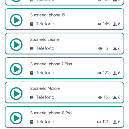
Suoneria Iphone 13
Telefono
145
6
Suoneria Leone
Telefono
131
6
Suonerie Iphone 7 Plus
Telefono
122
6
Suoneria Maiale
Telefono
151
6
Suoneria Iphone 11 Pro
Telefono
120
6