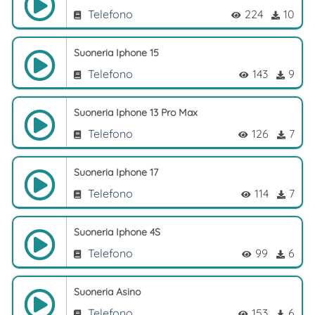
Telefono
224
10
Suoneria Iphone 15
Telefono
143
9
Suoneria Iphone 13 Pro Max
Telefono
126
7
Suoneria Iphone 17
Telefono
114
7
Suoneria Iphone 4S
Telefono
99
6
Suoneria Asino
Telefono
153
6