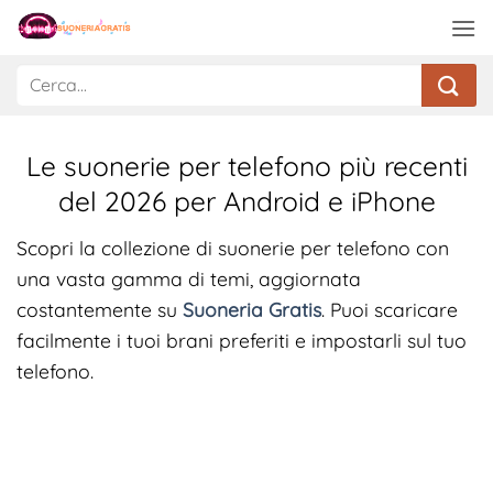
Salta
ai
contenuti
Le suonerie per telefono più recenti
del 2026 per Android e iPhone
Scopri la collezione di suonerie per telefono con
una vasta gamma di temi, aggiornata
costantemente su
Suoneria Gratis
. Puoi scaricare
facilmente i tuoi brani preferiti e impostarli sul tuo
telefono.